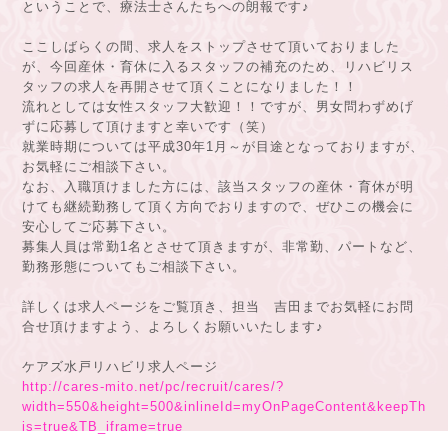
ということで、療法士さんたちへの朗報です♪
ここしばらくの間、求人をストップさせて頂いておりました
が、今回産休・育休に入るスタッフの補充のため、リハビリス
タッフの求人を再開させて頂くことになりました！！
流れとしては女性スタッフ大歓迎！！ですが、男女問わずめげ
ずに応募して頂けますと幸いです（笑）
就業時期については平成30年1月～が目途となっておりますが、
お気軽にご相談下さい。
なお、入職頂けました方には、該当スタッフの産休・育休が明
けても継続勤務して頂く方向でおりますので、ぜひこの機会に
安心してご応募下さい。
募集人員は常勤1名とさせて頂きますが、非常勤、パートなど、
勤務形態についてもご相談下さい。
詳しくは求人ページをご覧頂き、担当 吉田までお気軽にお問
合せ頂けますよう、よろしくお願いいたします♪
ケアズ水戸リハビリ求人ページ
http://cares-mito.net/pc/recruit/cares/?
width=550&height=500&inlineId=myOnPageContent&keepTh
is=true&TB_iframe=true