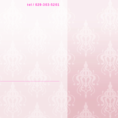
tel / 029-303-5201
！
。