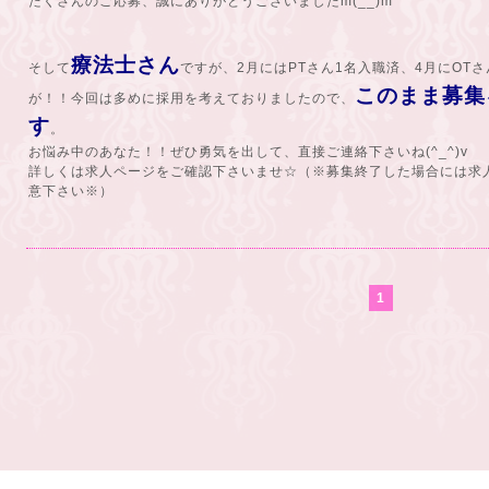
たくさんのご応募、誠にありがとうございましたm(__)m
療法士さん
そして
ですが、2月にはPTさん1名入職済、4月にOT
このまま募集
が！！今回は多めに採用を考えておりましたので、
す
。
お悩み中のあなた！！ぜひ勇気を出して、直接ご連絡下さいね(^_^)v
詳しくは求人ページをご確認下さいませ☆（※募集終了した場合には求
意下さい※）
1